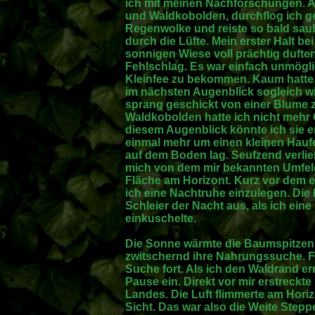
ich mit meinen Nachforschungen. A
und Waldkobolden, durchflog ich ge
Regenwolke und reiste so bald saube
durch die Lüfte. Mein erster Halt bei
sonnigen Wiese voll prächtig dufte
Fehlschlag. Es war einfach unmögl
Kleinfee zu bekommen. Kaum hatte i
im nächsten Augenblick sogleich w
sprang geschickt von einer Blume 
Waldkobolden hatte ich nicht mehr 
diesem Augenblick könnte ich sie end
einmal mehr um einen kleinen Hauf
auf dem Boden lag. Seufzend verlie
mich von dem mir bekannten Umfel
Fläche am Horizont. Kurz vor dem 
ich eine Nachtruhe einzulegen. Die 
Schleier der Nacht aus, als ich ein
einkuschelte.
Die Sonne wärmte die Baumspitzen 
zwitschernd ihre Nahrungssuche. F
Suche fort. Als ich den Waldrand erre
Pause ein. Direkt vor mir erstreckte
Landes. Die Luft flimmerte am Horiz
Sicht. Das war also die Weite Step