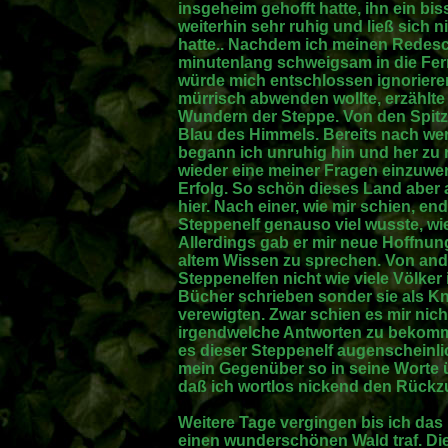
insgeheim gehofft hatte, ihn ein bi
weiterhin sehr ruhig und ließ sich 
hatte.. Nachdem ich meinen Redeschw
minutenlang schweigsam in die Fern
würde mich entschlossen ignorieren
mürrisch abwenden wollte, erzählte
Wundern der Steppe. Von den Spitz
Blau des Himmels. Bereits nach we
begann ich unruhig hin und her zu 
wieder eine meiner Fragen einzuwer
Erfolg. So schön dieses Land aber 
hier. Nach einer, wie mir schien, end
Steppenelf genauso viel wusste, wie 
Allerdings gab er mir neue Hoffnun
altem Wissen zu sprechen. Von and
Steppenelfen nicht wie viele Völker
Bücher schrieben sonder sie als 
verewigten. Zwar schien es mir nic
irgendwelche Antworten zu bekomme
es dieser Steppenelf augenscheinlic
mein Gegenüber so in seine Worte 
daß ich wortlos nickend den Rückzug
Weitere Tage vergingen bis ich das
einen wunderschönen Wald traf. D