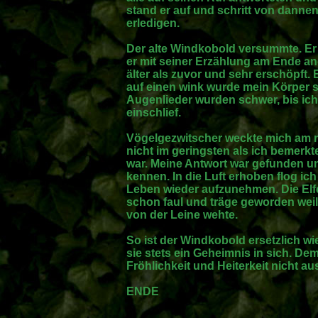
stand er auf und schritt von dannen
erledigen.
Der alte Windkobold versummte. Er
er mit seiner Erzählung am Ende an
älter als zuvor und sehr erschöpft.
auf einen wink wurde mein Körper 
Augenlieder wurden schwer, bis ich
einschlief.
Vögelgezwitscher weckte mich am 
nicht im geringsten als ich bemerk
war. Meine Antwort war gefunden un
kennen. In die Luft erhoben flog i
Leben wieder aufzunehmen. Die El
schon faul und träge geworden wei
von der Leine wehte.
So ist der Windkobold ersetzlich w
sie stets ein Geheimnis in sich. D
Fröhlichkeit und Heiterkeit nicht au
ENDE