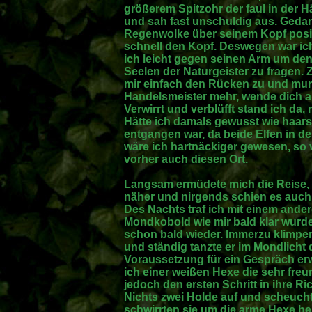
größerem Spitzohr der faul in der H
und sah fast unschuldig aus. Gedan
Regenwolke über seinem Kopf posit
schnell den Kopf. Deswegen war ich 
ich leicht gegen seinen Arm um den
Seelen der Naturgeister zu fragen.
mir einfach den Rücken zu und murm
Handelsmeister mehr, wende dich a
Verwirrt und verblüfft stand ich da, 
Hätte ich damals gewusst wie haarsc
entgangen war, da beide Elfen in de
wäre ich hartnäckiger gewesen, so 
vorher auch diesen Ort.
Langsam ermüdete mich die Reise,
näher und nirgends schien es auch 
Des Nachts traf ich mit einem and
Mondkobold wie mir bald klar wurde
schon bald wieder. Immerzu klimpe
und ständig tanzte er im Mondlicht 
Voraussetzung für ein Gespräch erw
ich einer weißen Hexe die sehr freund
jedoch den ersten Schritt in ihre 
Nichts zwei Holde auf und scheuch
schwirrten sie um die arme Hexe h