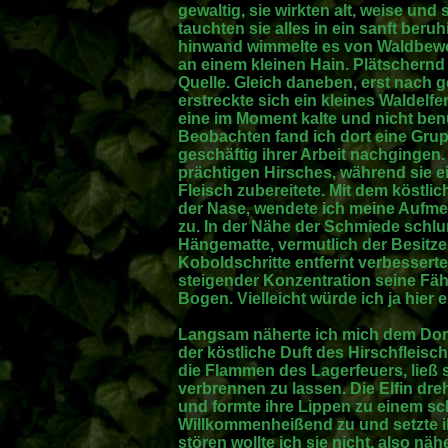
gewaltig, sie wirkten alt, weise und s
tauchten sie alles in ein sanft ber
hinwand wimmelte es von Waldbewoh
an einem kleinen Hain. Plätschernd
Quelle. Gleich daneben, erst nach
erstreckte sich ein kleines Waldel
eine im Moment kalte und nicht be
Beobachten fand ich dort eine Grup
geschäftig ihrer Arbeit nachgingen. 
prächtigen Hirsches, während sie e
Fleisch zubereitete. Mit dem köstli
der Nase, wendete ich meine Aufme
zu. In der Nähe der Schmiede schlum
Hängematte, vermutlich der Besitz
Koboldschritte entfernt verbesserte
steigender Konzentration seine Fäh
Bogen. Vielleicht würde ich ja hier 
Langsam näherte ich mich dem Dorf 
der köstliche Duft des Hirschfleisch
die Flammen des Lagerfeuers, ließ 
verbrennen zu lassen. Die Elfin dre
und formte ihre Lippen zu einem sc
Willkommenheißend zu und setzte ihr
stören wollte ich sie nicht, also n