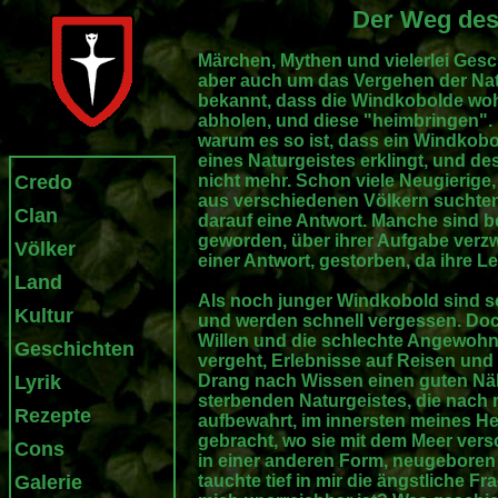
Der Weg des
Märchen, Mythen und vielerlei Ges
aber auch um das Vergehen der Nat
bekannt, dass die Windkobolde wohl
abholen, und diese "heimbringen". 
warum es so ist, dass ein Windkobo
eines Naturgeistes erklingt, und des
Credo
nicht mehr. Schon viele Neugierige
aus verschiedenen Völkern suchten
Clan
darauf eine Antwort. Manche sind b
geworden, über ihrer Aufgabe verzwe
Völker
einer Antwort, gestorben, da ihre L
Land
Als noch junger Windkobold sind 
Kultur
und werden schnell vergessen. Doc
Willen und die schlechte Angewohnhe
Geschichten
vergeht, Erlebnisse auf Reisen und
Lyrik
Drang nach Wissen einen guten Nä
sterbenden Naturgeistes, die nach m
Rezepte
aufbewahrt, im innersten meines 
gebracht, wo sie mit dem Meer vers
Cons
in einer anderen Form, neugebore
Galerie
tauchte tief in mir die ängstliche F