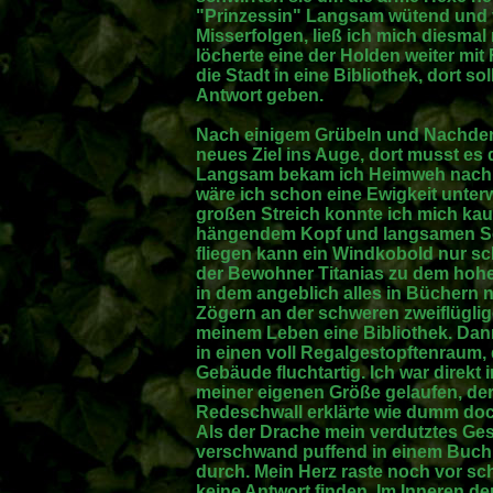
"Prinzessin" Langsam wütend und v
Misserfolgen, ließ ich mich diesmal
löcherte eine der Holden weiter mit
die Stadt in eine Bibliothek, dort sol
Antwort geben.
Nach einigem Grübeln und Nachdenk
neues Ziel ins Auge, dort musst es 
Langsam bekam ich Heimweh nach m
wäre ich schon eine Ewigkeit unter
großen Streich konnte ich mich kau
hängendem Kopf und langsamen Sch
fliegen kann ein Windkobold nur sc
der Bewohner Titanias zu dem hoh
in dem angeblich alles in Büchern 
Zögern an der schweren zweiflüglige
meinem Leben eine Bibliothek. Dan
in einen voll Regalgestopftenraum,
Gebäude fluchtartig. Ich war direkt
meiner eigenen Größe gelaufen, der
Redeschwall erklärte wie dumm doc
Als der Drache mein verdutztes Ges
verschwand puffend in einem Buch. 
durch. Mein Herz raste noch vor sc
keine Antwort finden. Im Inneren der