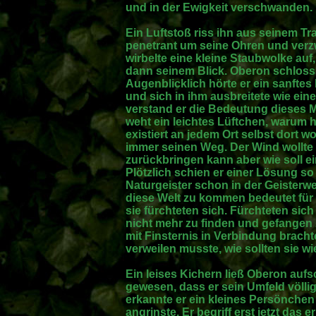
und in der Ewigkeit verschwanden.
Ein Luftstoß riss ihn aus seinem T
penetrant um seine Ohren und verzw
wirbelte eine kleine Staubwolke auf,
dann seinem Blick. Oberon schloss
Augenblicklich hörte er ein sanftes
und sich in ihm ausbreitete wie ei
verstand er die Bedeutung dieses
weht ein leichtes Lüftchen, warum h
existiert an jedem Ort selbst dort 
immer seinen Weg. Der Wind wollte 
zurückbringen kann aber wie soll e
Plötzlich schien er einer Lösung so
Naturgeister schon in der Geisterwe
diese Welt zu kommen bedeutet für s
sie fürchteten sich. Fürchteten si
nicht mehr zu finden und gefangen z
mit Finsternis in Verbindung bracht
verweilen musste, wie sollten sie 
Ein leises Kichern ließ Oberon auf
gewesen, dass er sein Umfeld völlig
erkannte er ein kleines Persönchen
angrinste. Er begriff erst jetzt das