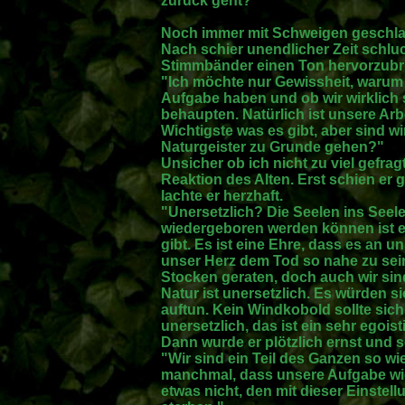
zurück geht?"
Noch immer mit Schweigen geschla
Nach schier unendlicher Zeit schl
Stimmbänder einen Ton hervorzubr
"Ich möchte nur Gewissheit, warum
Aufgabe haben und ob wir wirklich 
behaupten. Natürlich ist unsere Arb
Wichtigste was es gibt, aber sind w
Naturgeister zu Grunde gehen?"
Unsicher ob ich nicht zu viel gefrag
Reaktion des Alten. Erst schien er 
lachte er herzhaft.
"Unersetzlich? Die Seelen ins Seele
wiedergeboren werden können ist e
gibt. Es ist eine Ehre, dass es an un
unser Herz dem Tod so nahe zu sei
Stocken geraten, doch auch wir sind
Natur ist unersetzlich. Es würden 
auftun. Kein Windkobold sollte sic
unersetzlich, das ist ein sehr egoi
Dann wurde er plötzlich ernst und s
"Wir sind ein Teil des Ganzen so wie
manchmal, dass unsere Aufgabe wich
etwas nicht, den mit dieser Einstel