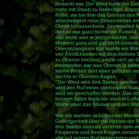
bedeckt war. Der Wind hatte die Ze
mehr mit Staub zu bedecken. Ärgerl
Robe, wo bei ihm das Grinsen des K
anscheinend neue Dimensionen erre
Ohren hinausschoss. Grummelnd bet
den es war ganz sicher ein Kobold. 
das letzte was er jetzt brauchte, 
Moment ganz und gar nicht zumute.
Oberon langsam klar wurde ein Win
viel Ähnlichkeiten mit dem kleinen S
zu Oberon herüber, setzte sich an d
entstanden war was Oberon in sein
kleine Wesen dort eben geboren wo
suchte er Oberons Augen.
"Der Wind wird ihre Seelen geleite
wird den Ruf eines sterbenden Natu
sind wir geschaffen worden. Das i
kurzem Satze fegte ein starker Luft
Worte über das Wasser und der Wi
Wie ein warmer, schützender Mantel
Geborgenheit über die Herzen der N
ihre Seelen niemals verloren sein w
Finsternis und ihren Folgen versch
alle auf seinen Ruf antworteten un