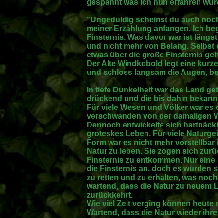
gespannt was ich nun erfahren wür
"Ungeduldig scheinst du auch noch 
meiner Erzählung anfangen. Ich be
Finsternis. Was davor war ist längs
und nicht mehr von Belang. Selbst 
etwas über die große Finsternis ge
Der Alte Windkobold legt eine kurz
und schloss langsam die Augen, bevo
In tiefe Dunkelheit war das Land ge
drückend und die bis dahin bekannte
Für viele Wesen und Völker war es d
verschwanden von der damaligen We
Dennoch entwickelte sich hartnäcki
groteskes Leben. Für viele Naturgei
Form war es nicht mehr vorstellbar 
Natur zu leben. Sie zogen sich zurüc
Finsternis zu entkommen. Nur eine
die Finsternis an, doch es wurden s
zu retten und zu erhalten, was noch
wartend, dass die Natur zu neuem 
zurückkehrt.
Wie viel Zeit verging können heute 
Wartend, dass die Natur wieder ih