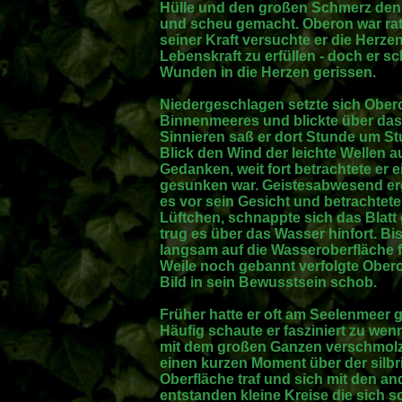
Hülle und den großen Schmerz den si
und scheu gemacht. Oberon war ratlo
seiner Kraft versuchte er die Herz
Lebenskraft zu erfüllen - doch er sch
Wunden in die Herzen gerissen.
Niedergeschlagen setzte sich Ober
Binnenmeeres und blickte über das 
Sinnieren saß er dort Stunde um S
Blick den Wind der leichte Wellen 
Gedanken, weit fort betrachtete er 
gesunken war. Geistesabwesend ergri
es vor sein Gesicht und betrachtete 
Lüftchen, schnappte sich das Blatt
trug es über das Wasser hinfort. Bi
langsam auf die Wasseroberfläche fi
Weile noch gebannt verfolgte Obero
Bild in sein Bewusstsein schob.
Früher hatte er oft am Seelenmeer 
Häufig schaute er fasziniert zu wen
mit dem großen Ganzen verschmolz. 
einen kurzen Moment über der silbri
Oberfläche traf und sich mit den an
entstanden kleine Kreise die sich s