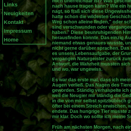
mich unerreichbar ist? Was geschieh
Links
nach hause tragen kann? Wie ein h
nagt, so fraß sich diese Ungewisshe
Neuigkeiten
hatte schon die wildesten Geschich
Kontakt
Weg schon alleine finden," oder s
sind verschwunden oder vergangen,
Impressum
haben." Diese beunruhigenden Hinw
herausfinden konnte. Das einzig Au
Home
niemand etwas genaues wusste, un
nicht gerne darüber sprachen. Das w
es unsere Lebensaufgabe, der Grun
vergangen Naturgeister zurück zum
Antwort, die Wahrheit mussten sich
und wo, war ungewiss.
Es war das erste mal, dass ich mein
Augen verließ. Das Nagen des Tiere
geworden. Ständig verhaspelte ich
weil die Neugier mir ständig die Ge
in die von mir selbst spitzbübisch g
öfter bei einem Streich erwischen,
endete. Das hungrige Tier musste 
mir klar. Doch wo sollte ich mein
Früh am nächsten Morgen, nach ei