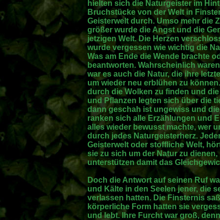
hielten sich die Naturgeister im Hi
Bruchstücke von der Welt in Finster
Geisterwelt durch. Umso mehr die Ze
größer wurde die Angst und die Ge
jetzigen Welt. Die Herzen verschlos
wurde vergessen wie wichtig die Nat
Was am Ende die Wende brachte od
beantworten. Wahrscheinlich waren e
war es auch die Natur, die ihre le
um wieder neu erblühen zu können
durch die Wolken zu finden und d
und Pflanzen legten sich über die 
dann geschah ist ungewiss und die 
ranken sich alle Erzählungen und 
alles wieder bewusst machte, wer u
durch jedes Naturgeisterherz. Jeder
Geisterwelt oder stoffliche Welt, hö
sie zu sich um der Natur zu dienen, 
unterstützen damit das Gleichgewich
Doch die Antwort auf seinen Ruf wa
und Kälte in den Seelen jener, die s
verlassen hatten. Die Finsternis sa
körperliche Form hatten sie verges
und lebt. Ihre Furcht war groß, den