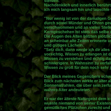
sterben."
Nachdenklich und innerlich berührt
ich mich langsam hin und lauschte 
"Nur wenig ist von der damaligen G
durch soviel Münder und Ohren gew
verschwommen und an vielen Stelle
Kerngeschehen ist stets das selbe 
Die Augen des Alten blitzten plötzlic
an scheinbar alte Zeiten erinnerte 
und gütiges Lächeln.
"Setz dich, dann werde ich dir alles
vorsichtig, Wissen zu erlangen ist d
Wissen zu verstehen und richtig d
schwierigere. In Wahnsinn zu verfa
Wissen zu groß für dein noch sehr 
Der Blick meines Gegenübers schwe
Blick zum nächsten wirkte er älter al
Sonnenstrahlen, die über sein zerfu
wahres Alter andeuteten.
Er war der älteste Naturgeist dem i
wusste niemand von seiner Existen
gemütliches Plätzchen zurecht und 