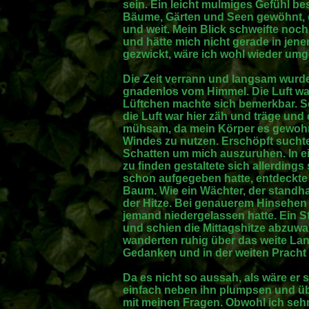
sein. Ein leicht mulmiges Gefühl b
Bäume, Gärten und Seen gewöhnt, d
und weit. Mein Blick schweifte noch
und hätte mich nicht gerade in jen
gezwickt, wäre ich wohl wieder umg
Die Zeit verrann und langsam wurde
gnadenlos vom Himmel. Die Luft w
Lüftchen machte sich bemerkbar. 
die Luft war hier zäh und träge und
mühsam, da mein Körper es gewohnt
Windes zu nutzen. Erschöpft sucht
Schatten um mich auszuruhen. In ei
zu finden gestaltete sich allerdings
schon aufgegeben hatte, entdeckte i
Baum. Wie ein Wächter, der standhaf
der Hitze. Bei genauerem Hinsehen 
jemand niedergelassen hatte. Ein S
und schien die Mittagshitze abzuw
wanderten ruhig über das weite Lan
Gedanken und in der weiten Pracht
Da es nicht so aussah, als wäre er s
einfach neben ihn plumpsen und übe
mit meinen Fragen. Obwohl ich sehr